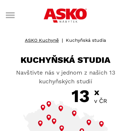
ASKO Kuchyně
|
Kuchyňská studia
KUCHYŇSKÁ STUDIA
Navštivte nás v jednom z našich 13
kuchyňských studií
13
x
v ČR