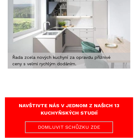
Řada zcela nových kuchyní za opravdu příznivé
ceny s velmi rychlým dodáním.
NAVŠTIVTE NÁS V JEDNOM Z NAŠICH 13
KUCHYŇSKÝCH STUDIÍ
DOMLUVIT SCHŮZKU ZDE