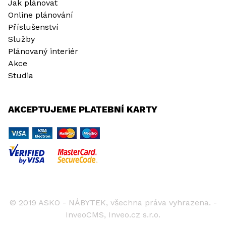
Jak plánovat
Online plánování
Příslušenství
Služby
Plánovaný interiér
Akce
Studia
AKCEPTUJEME PLATEBNÍ KARTY
© 2019 ASKO - NÁBYTEK, všechna práva vyhrazena. -
InveoCMS,
Inveo.cz s.r.o.