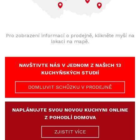
Pro zobrazení informací o prodejně, klikněte myší na
lokaci na mapě.
NAVŠTIVTE NÁS V JEDNOM Z NAŠICH 13
KUCHYŇSKÝCH STUDIÍ
DOMLUVIT SCHŮZKU V PRODEJNĚ
NAPLÁNUJTE SVOU NOVOU KUCHYNI ONLINE
Z POHODLÍ DOMOVA
ZJISTIT VÍCE