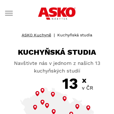
ASKO Kuchyně
|
Kuchyňská studia
KUCHYŇSKÁ STUDIA
Navštivte nás v jednom z našich 13
kuchyňských studií
13
x
v ČR