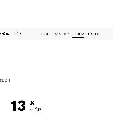
NÝ INTERIÉR
AKCE
KATALOGY
STUDIA
E-SHOP
tudií
13
x
v ČR