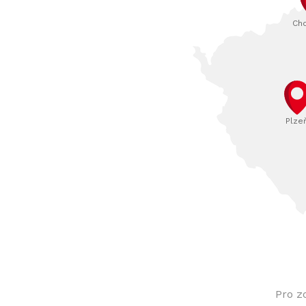
Ch
Plze
Pro z