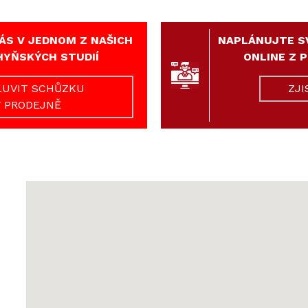
ÁS V JEDNOM Z NAŠICH
NAPLÁNUJTE S
HYŇSKÝCH STUDIÍ
ONLINE Z 
UVIT SCHŮZKU
ZJI
V PRODEJNĚ