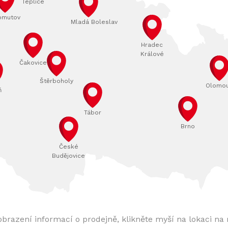
Teplice
omutov
Mladá Boleslav
Hradec
Králové
Čakovice
Štěrboholy
Olomo
ň
Tábor
Brno
České
Budějovice
obrazení informací o prodejně, klikněte myší na lokaci na