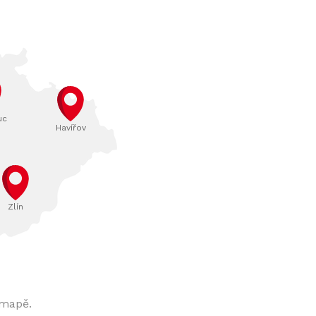
uc
Havířov
Zlín
 mapě.