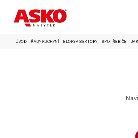
ÚVOD
ŘADY KUCHYNÍ
BLOKY A SEKTORY
SPOTŘEBIČE
JAK
Navš