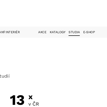
NÝ INTERIÉR
AKCE
KATALOGY
STUDIA
E-SHOP
tudií
13
x
v ČR