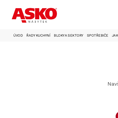
ÚVOD
ŘADY KUCHYNÍ
BLOKY A SEKTORY
SPOTŘEBIČE
JAK
Navš