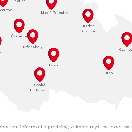
Teplice
omutov
Mladá Boleslav
Hradec
Králové
Čakovice
Štěrboholy
Olomo
ň
Tábor
Brno
České
Budějovice
obrazení informací o prodejně, klikněte myší na lokaci na