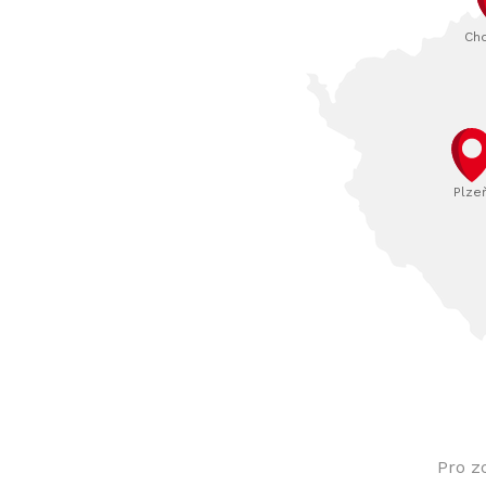
Ch
Plze
Pro z