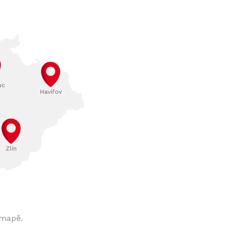
uc
Havířov
Zlín
 mapě.