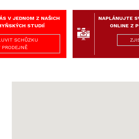
ÁS V JEDNOM Z NAŠICH
NAPLÁNUJTE S
HYŇSKÝCH STUDIÍ
ONLINE Z 
UVIT SCHŮZKU
ZJI
V PRODEJNĚ