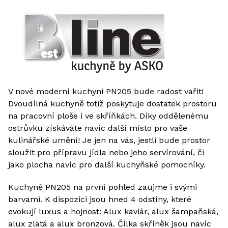
V nové moderní kuchyni PN205 bude radost vařit!
Dvoudílná kuchyně totiž poskytuje dostatek prostoru
na pracovní ploše i ve skříňkách. Díky oddělenému
ostrůvku získáváte navíc další místo pro vaše
kulinářské umění! Je jen na vás, jestli bude prostor
sloužit pro přípravu jídla nebo jeho servírování, či
jako plocha navíc pro další kuchyňské pomocníky.
Kuchyně PN205 na první pohled zaujme i svými
barvami. K dispozici jsou hned 4 odstíny, které
evokují luxus a hojnost: Alux kaviár, alux šampaňská,
alux zlatá a alux bronzová. Čílka skříněk jsou navíc