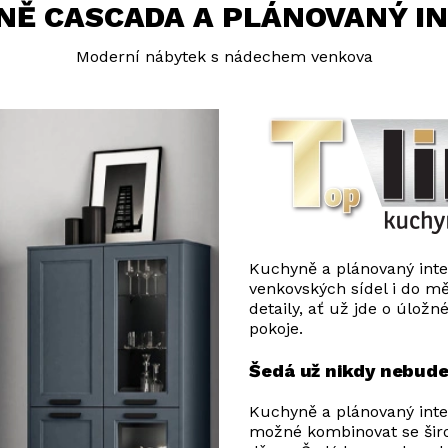
NĚ CASCADA A PLÁNOVANÝ IN
Moderní nábytek s nádechem venkova
Kuchyně a plánovaný int
venkovských sídel i do m
detaily, ať už jde o úlož
pokoje.
Šedá už nikdy nebud
Kuchyně a plánovaný inte
možné kombinovat se širo