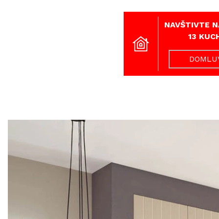
NAVŠTIVTE N
13 KUC
DOMLUV