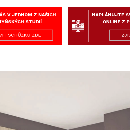
ÁS V JEDNOM Z NAŠICH
NAPLÁNUJTE S
HYŇSKÝCH STUDIÍ
ONLINE Z 
IT SCHŮZKU ZDE
ZJI