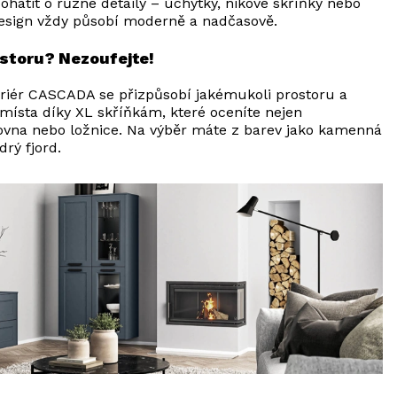
ohatit o různé detaily – úchytky, nikové skříňky nebo
design vždy působí moderně a nadčasově.
storu? Nezoufejte!
riér CASCADA se přizpůsobí jakémukoli prostoru a
 místa díky XL skříňkám, které oceníte nejen
covna nebo ložnice. Na výběr máte z barev jako kamenná
drý fjord.