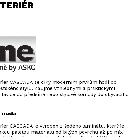
TERIÉR
eriér CASCADA se díky moderním prvkům hodí do
ěstského stylu. Zaujme vzhlednými a praktickými
né lavice do předsíně nebo stylové komody do obývacího
e nuda
riér CASCADA je vyroben z šedého laminátu, který je
kou paletou materiálů od bílých povrchů až po mix