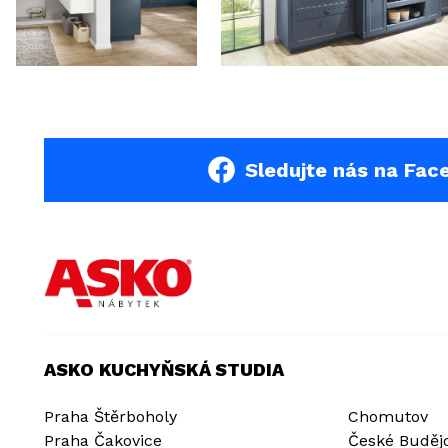
Sledujte nás na Fac
ASKO KUCHYŇSKÁ STUDIA
Praha Štěrboholy
Chomutov
Praha Čakovice
České Buděj