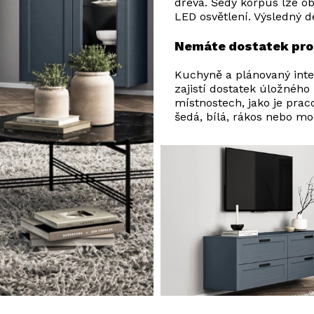
dřeva. Šedý korpus lze ob
LED osvětlení. Výsledný 
Nemáte dostatek pro
Kuchyně a plánovaný inte
zajistí dostatek úložného
místnostech, jako je pra
šedá, bílá, rákos nebo mo