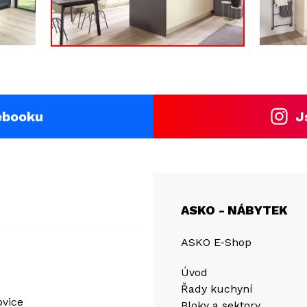
ebooku
J
ASKO - NÁBYTEK
ASKO E-Shop
Úvod
Řady kuchyní
ovice
Bloky a sektory