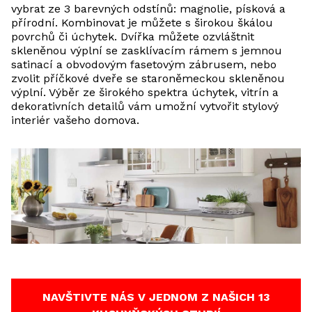
vybrat ze 3 barevných odstínů: magnolie, písková a
přírodní. Kombinovat je můžete s širokou škálou
povrchů či úchytek. Dvířka můžete ozvláštnit
skleněnou výplní se zasklívacím rámem s jemnou
satinací a obvodovým fasetovým zábrusem, nebo
zvolit příčkové dveře se staroněmeckou skleněnou
výplní. Výběr ze širokého spektra úchytek, vitrín a
dekorativních detailů vám umožní vytvořit stylový
interiér vašeho domova.
NAVŠTIVTE NÁS V JEDNOM Z NAŠICH 13