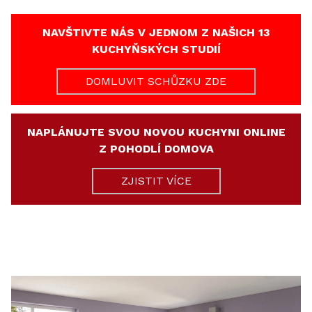
NAVŠTIVTE NÁS V JEDNOM Z NAŠICH 13
KUCHYŇSKÝCH STUDIÍ
DOMLUVIT SCHŮZKU ZDE
NAPLÁNUJTE SVOU NOVOU KUCHYNI ONLINE
Z POHODLÍ DOMOVA
ZJISTIT VÍCE