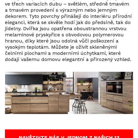
ve třech variacích dubu – světlém, středně tmavém
a tmavém provedení s výrazným nebo jemným
dekorem. Tyto povrchy přinášejí do interiéru přírodní
eleganci, která se skvěle hodí jak do předsíně, tak do
jídelny. Dvířka jsou opatřena oboustrannou vrstvou
melaminové pryskyřice s obvodovou polymerovou
hranou, díky které jsou odolná vůči poškození a
vysokým teplotám. Můžete je oživit skleněnými
čelními plochami a moderními úchytkami, které
dodají vašemu domovu elegantní a přirozený vzhled.
NAVŠTIVTE NÁS V JEDNOM Z NAŠICH 13