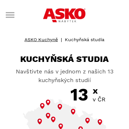
ASKO Kuchyně
|
Kuchyňská studia
KUCHYŇSKÁ STUDIA
Navštivte nás v jednom z našich 13
kuchyňských studií
13
x
v ČR