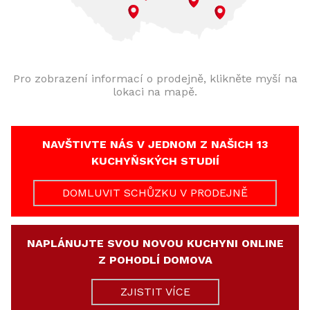
Pro zobrazení informací o prodejně, klikněte myší na
lokaci na mapě.
NAVŠTIVTE NÁS V JEDNOM Z NAŠICH 13
KUCHYŇSKÝCH STUDIÍ
DOMLUVIT SCHŮZKU V PRODEJNĚ
NAPLÁNUJTE SVOU NOVOU KUCHYNI ONLINE
Z POHODLÍ DOMOVA
ZJISTIT VÍCE