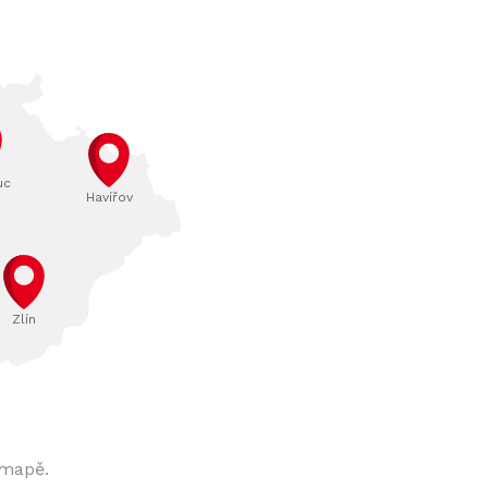
uc
Havířov
Zlín
 mapě.