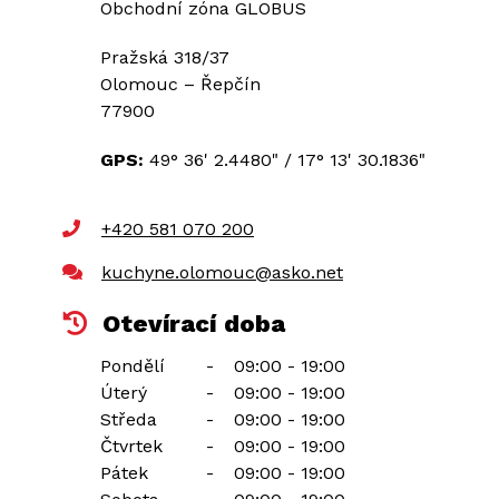
Obchodní zóna GLOBUS
Pražská 318/37
Olomouc – Řepčín
77900
GPS:
49° 36' 2.4480"
/
17° 13' 30.1836"
+420 581 070 200
kuchyne.olomouc@asko.net
Otevírací doba
Pondělí
-
09:00 - 19:00
Úterý
-
09:00 - 19:00
Středa
-
09:00 - 19:00
Čtvrtek
-
09:00 - 19:00
Pátek
-
09:00 - 19:00