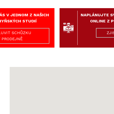
ÁS V JEDNOM Z NAŠICH
NAPLÁNUJTE S
HYŇSKÝCH STUDIÍ
ONLINE Z 
UVIT SCHŮZKU
ZJI
V PRODEJNĚ