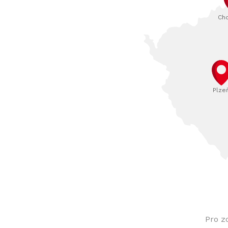
Ch
Plze
Pro z