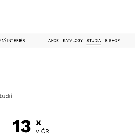
NÝ INTERIÉR
AKCE
KATALOGY
STUDIA
E-SHOP
tudií
13
x
v ČR