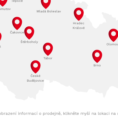
Teplice
omutov
Mladá Boleslav
Hradec
Králové
Čakovice
Štěrboholy
Olomo
ň
Tábor
Brno
České
Budějovice
obrazení informací o prodejně, klikněte myší na lokaci na