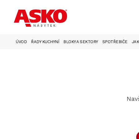
ÚVOD
ŘADY KUCHYNÍ
BLOKY A SEKTORY
SPOTŘEBIČE
JAK
Navš