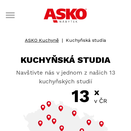
ASKO Kuchyně
|
Kuchyňská studia
KUCHYŇSKÁ STUDIA
Navštivte nás v jednom z našich 13
kuchyňských studií
13
x
v ČR