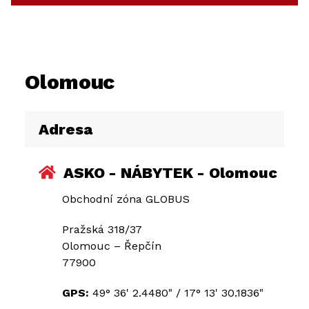
Olomouc
Adresa
ASKO - NÁBYTEK - Olomouc
Obchodní zóna GLOBUS
Pražská 318/37
Olomouc – Řepčín
77900
GPS:
49° 36' 2.4480"
/
17° 13' 30.1836"