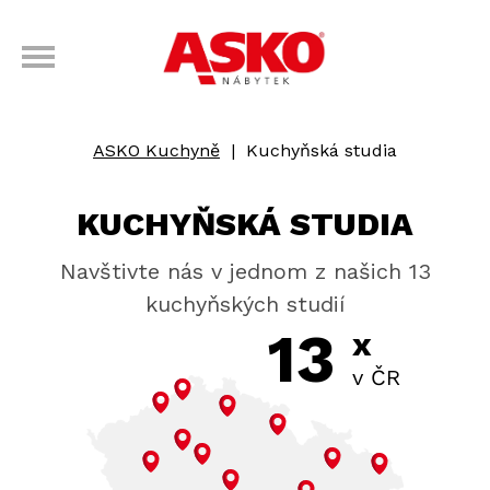
ASKO Kuchyně
|
Kuchyňská studia
KUCHYŇSKÁ STUDIA
Navštivte nás v jednom z našich 13
kuchyňských studií
13
x
v ČR