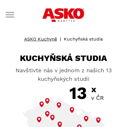
ASKO Kuchyně
|
Kuchyňská studia
KUCHYŇSKÁ STUDIA
Navštivte nás v jednom z našich 13
kuchyňských studií
13
x
v ČR