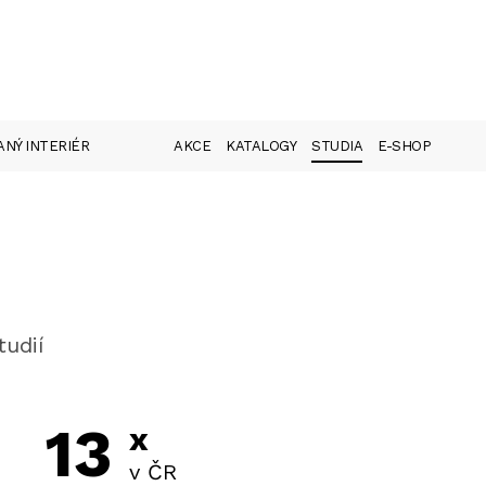
NÝ INTERIÉR
AKCE
KATALOGY
STUDIA
E-SHOP
tudií
13
x
v ČR