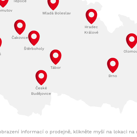
Teplice
omutov
Mladá Boleslav
Hradec
Králové
Čakovice
Štěrboholy
Olomo
ň
Tábor
Brno
České
Budějovice
obrazení informací o prodejně, klikněte myší na lokaci na