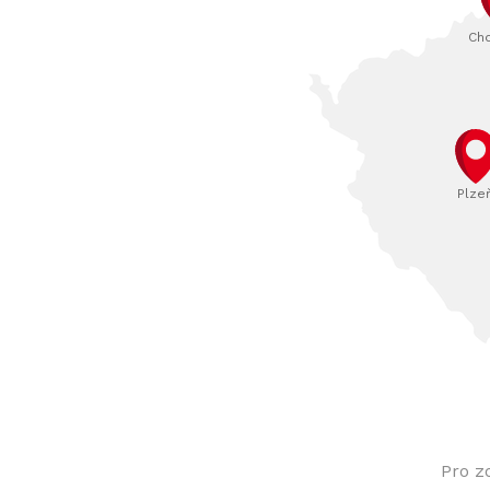
Ch
Plze
Pro z