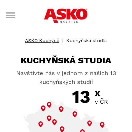
ASKO Kuchyně
|
Kuchyňská studia
KUCHYŇSKÁ STUDIA
Navštivte nás v jednom z našich 13
kuchyňských studií
13
x
v ČR