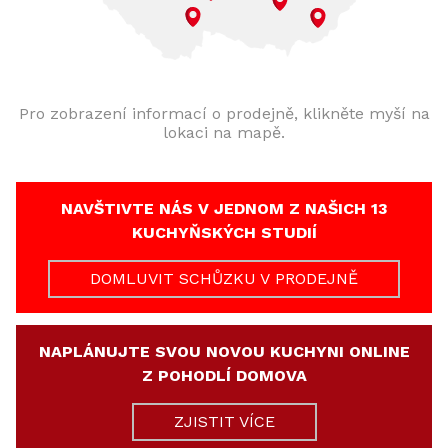
Pro zobrazení informací o prodejně, klikněte myší na
lokaci na mapě.
NAVŠTIVTE NÁS V JEDNOM Z NAŠICH 13
KUCHYŇSKÝCH STUDIÍ
DOMLUVIT SCHŮZKU V PRODEJNĚ
NAPLÁNUJTE SVOU NOVOU KUCHYNI ONLINE
Z POHODLÍ DOMOVA
ZJISTIT VÍCE