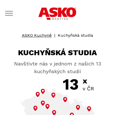
ASKO Kuchyně
|
Kuchyňská studia
KUCHYŇSKÁ STUDIA
Navštivte nás v jednom z našich 13
kuchyňských studií
13
x
v ČR