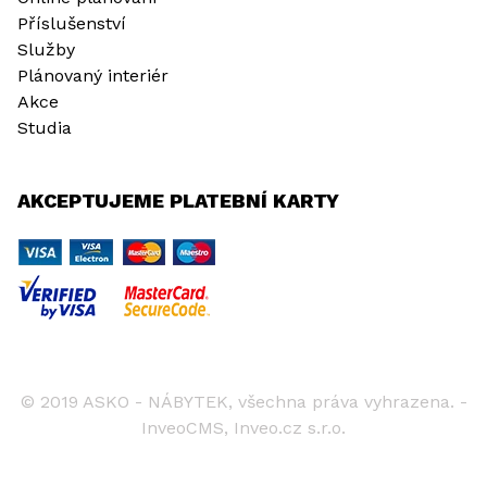
Příslušenství
Služby
Plánovaný interiér
Akce
Studia
AKCEPTUJEME PLATEBNÍ KARTY
© 2019 ASKO - NÁBYTEK, všechna práva vyhrazena. -
InveoCMS,
Inveo.cz s.r.o.