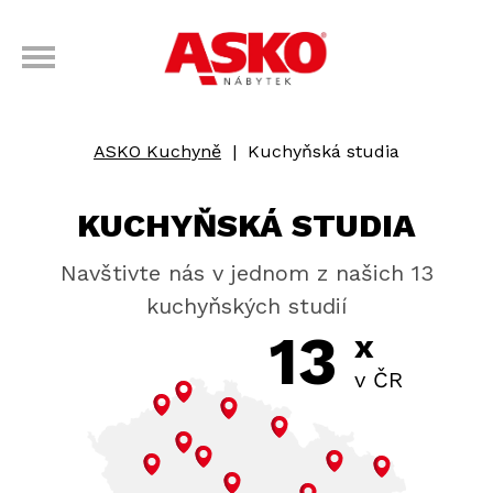
ASKO Kuchyně
|
Kuchyňská studia
KUCHYŇSKÁ STUDIA
Navštivte nás v jednom z našich 13
kuchyňských studií
13
x
v ČR