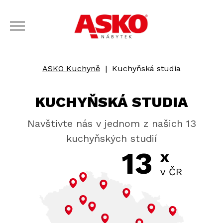
ASKO Kuchyně
|
Kuchyňská studia
KUCHYŇSKÁ STUDIA
Navštivte nás v jednom z našich 13
kuchyňských studií
13
x
v ČR