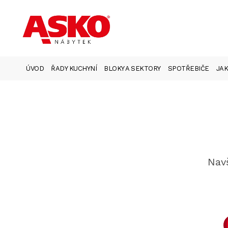
ÚVOD
ŘADY KUCHYNÍ
BLOKY A SEKTORY
SPOTŘEBIČE
JAK
Navš