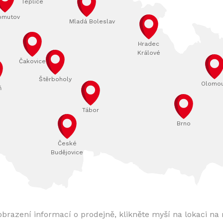
Teplice
omutov
Mladá Boleslav
Hradec
Králové
Čakovice
Štěrboholy
Olomo
ň
Tábor
Brno
České
Budějovice
obrazení informací o prodejně, klikněte myší na lokaci na