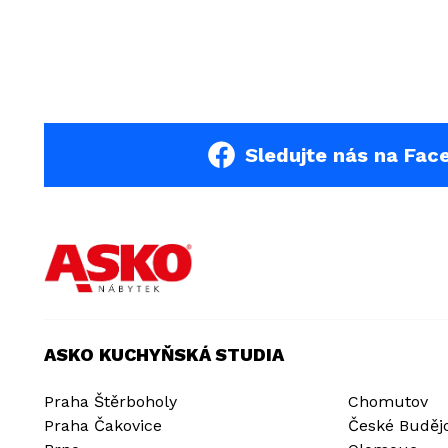
Sledujte nás na Fac
ASKO KUCHYŇSKÁ STUDIA
Praha Štěrboholy
Chomutov
Praha Čakovice
České Buděj