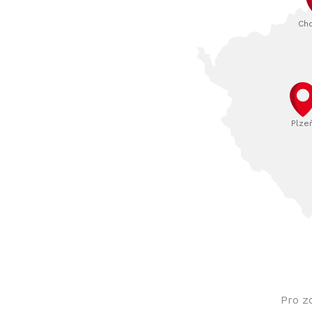
Ch
Plze
Pro z