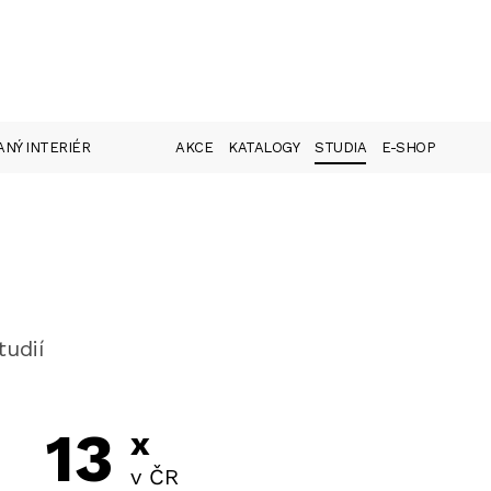
NÝ INTERIÉR
AKCE
KATALOGY
STUDIA
E-SHOP
tudií
13
x
v ČR