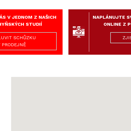
ÁS V JEDNOM Z NAŠICH
NAPLÁNUJTE S
HYŇSKÝCH STUDIÍ
ONLINE Z 
UVIT SCHŮZKU
ZJI
V PRODEJNĚ