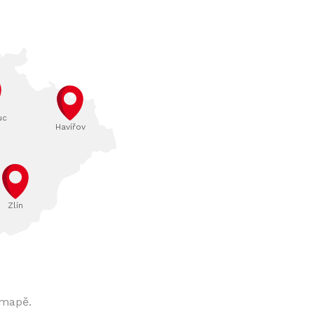
uc
Havířov
Zlín
 mapě.