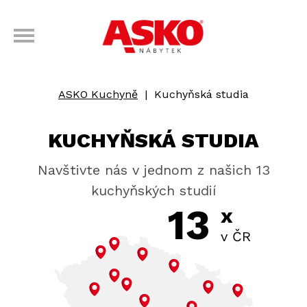
ASKO Kuchyně
|
Kuchyňská studia
KUCHYŇSKÁ STUDIA
Navštivte nás v jednom z našich 13
kuchyňských studií
13
x
v ČR