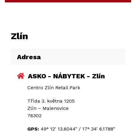
Zlín
Adresa
ASKO - NÁBYTEK - Zlín
Centro Zlín Retail Park
Třída 3. května 1205
Zlín – Malenovice
76302
GPS:
49° 12' 13.6044"
/
17° 34' 6.1788"