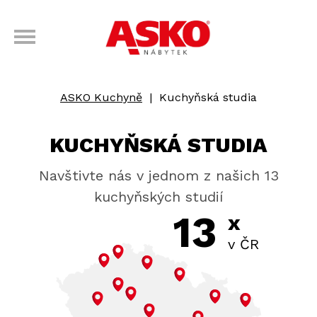
ASKO Kuchyně
|
Kuchyňská studia
KUCHYŇSKÁ STUDIA
Navštivte nás v jednom z našich 13
kuchyňských studií
13
x
v ČR