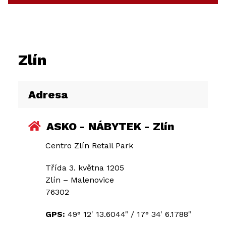
Zlín
Adresa
ASKO - NÁBYTEK - Zlín
Centro Zlín Retail Park
Třída 3. května 1205
Zlín – Malenovice
76302
GPS:
49° 12' 13.6044"
/
17° 34' 6.1788"