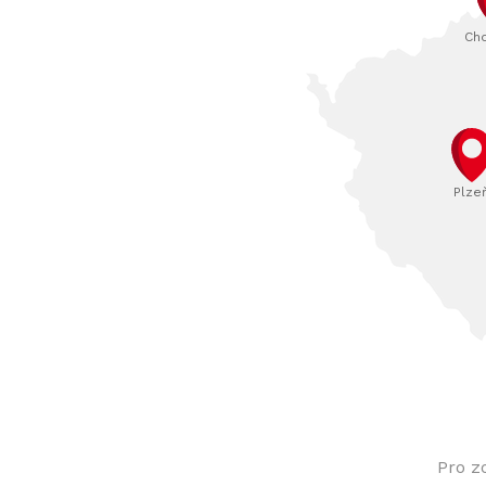
Ch
Plze
Pro z