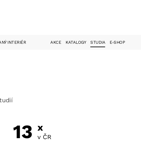
NÝ INTERIÉR
AKCE
KATALOGY
STUDIA
E-SHOP
tudií
13
x
v ČR