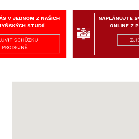
ÁS V JEDNOM Z NAŠICH
NAPLÁNUJTE S
HYŇSKÝCH STUDIÍ
ONLINE Z 
UVIT SCHŮZKU
ZJI
V PRODEJNĚ