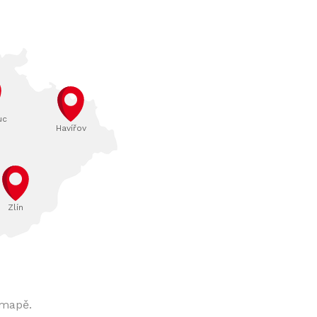
uc
Havířov
Zlín
 mapě.