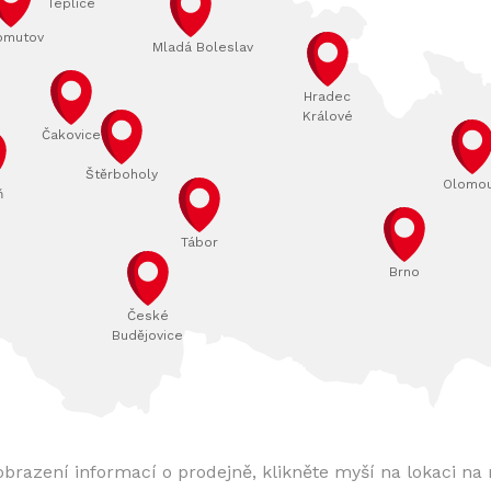
Teplice
omutov
Mladá Boleslav
Hradec
Králové
Čakovice
Štěrboholy
Olomo
ň
Tábor
Brno
České
Budějovice
obrazení informací o prodejně, klikněte myší na lokaci na