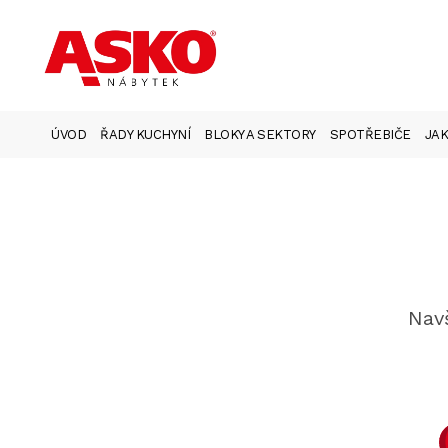
ÚVOD
ŘADY KUCHYNÍ
BLOKY A SEKTORY
SPOTŘEBIČE
JAK
Navš