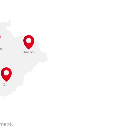
uc
Havířov
Zlín
 mapě.