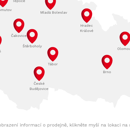
Teplice
omutov
Mladá Boleslav
Hradec
Králové
Čakovice
Štěrboholy
Olomo
ň
Tábor
Brno
České
Budějovice
obrazení informací o prodejně, klikněte myší na lokaci na