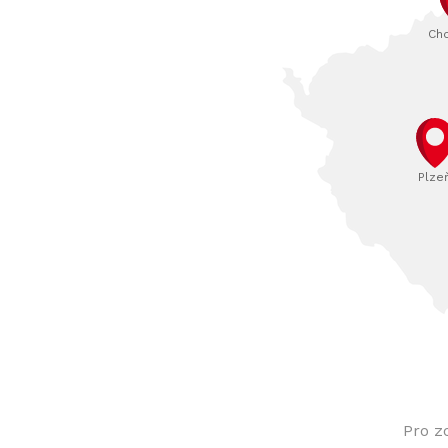
Ch
Plze
Pro z