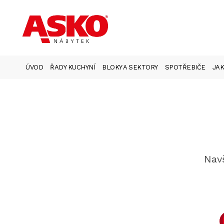
ÚVOD
ŘADY KUCHYNÍ
BLOKY A SEKTORY
SPOTŘEBIČE
JAK
Navš