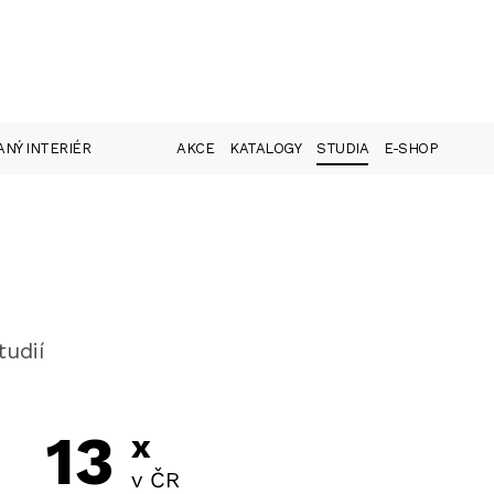
NÝ INTERIÉR
AKCE
KATALOGY
STUDIA
E-SHOP
tudií
13
x
v ČR