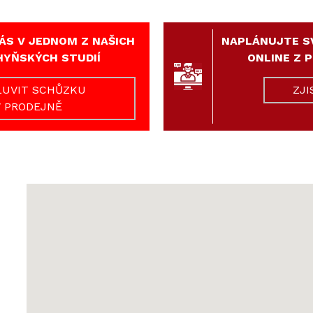
ÁS V JEDNOM Z NAŠICH
NAPLÁNUJTE S
HYŇSKÝCH STUDIÍ
ONLINE Z 
UVIT SCHŮZKU
ZJI
V PRODEJNĚ