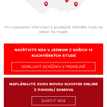
Pro zobrazení informací o prodejně, klikněte myší na
lokaci na mapě.
NAVŠTIVTE NÁS V JEDNOM Z NAŠICH 13
KUCHYŇSKÝCH STUDIÍ
DOMLUVIT SCHŮZKU V PRODEJNĚ
NAPLÁNUJTE SVOU NOVOU KUCHYNI ONLINE
Z POHODLÍ DOMOVA
ZJISTIT VÍCE