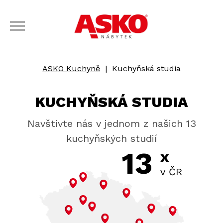
ASKO Kuchyně
|
Kuchyňská studia
KUCHYŇSKÁ STUDIA
Navštivte nás v jednom z našich 13
kuchyňských studií
13
x
v ČR