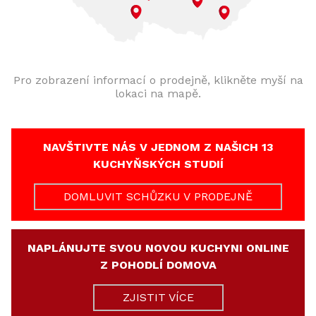
Pro zobrazení informací o prodejně, klikněte myší na
lokaci na mapě.
NAVŠTIVTE NÁS V JEDNOM Z NAŠICH 13
KUCHYŇSKÝCH STUDIÍ
DOMLUVIT SCHŮZKU V PRODEJNĚ
NAPLÁNUJTE SVOU NOVOU KUCHYNI ONLINE
Z POHODLÍ DOMOVA
ZJISTIT VÍCE