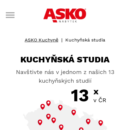
ASKO Kuchyně
|
Kuchyňská studia
KUCHYŇSKÁ STUDIA
Navštivte nás v jednom z našich 13
kuchyňských studií
13
x
v ČR