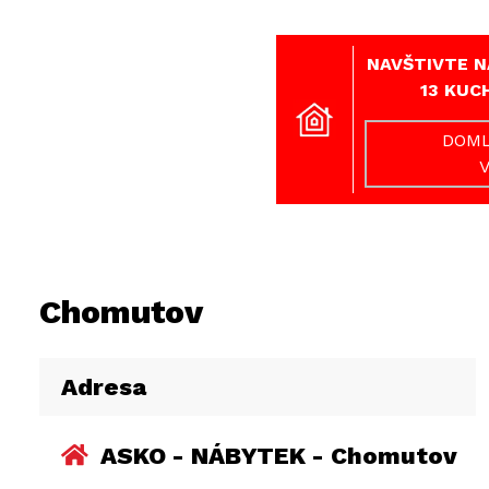
NAVŠTIVTE N
13 KUC
DOML
Chomutov
Adresa
ASKO - NÁBYTEK - Chomutov