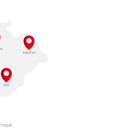
uc
Havířov
Zlín
 mapě.