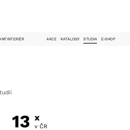
NÝ INTERIÉR
AKCE
KATALOGY
STUDIA
E-SHOP
tudií
13
x
v ČR