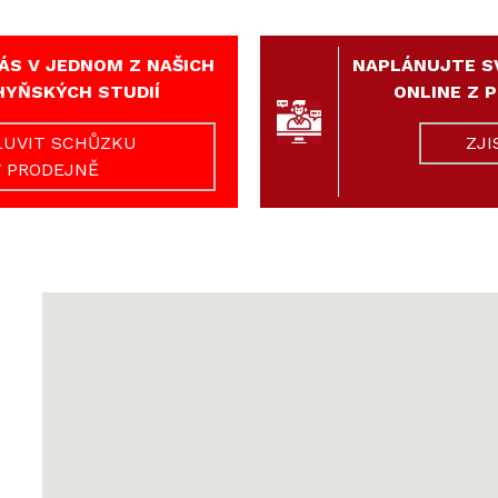
ÁS V JEDNOM Z NAŠICH
NAPLÁNUJTE S
HYŇSKÝCH STUDIÍ
ONLINE Z 
UVIT SCHŮZKU
ZJI
V PRODEJNĚ