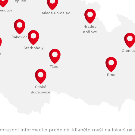
Teplice
omutov
Mladá Boleslav
Hradec
Králové
Čakovice
Štěrboholy
Olomo
ň
Tábor
Brno
České
Budějovice
obrazení informací o prodejně, klikněte myší na lokaci na