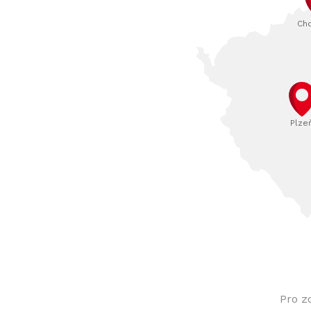
Ch
Plze
Pro z