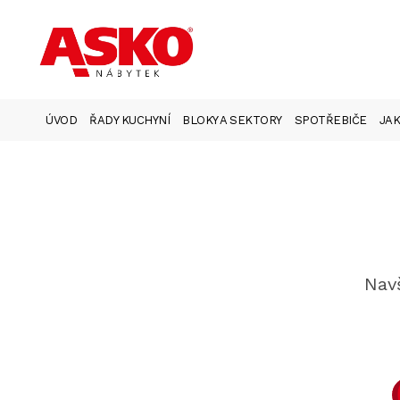
ÚVOD
ŘADY KUCHYNÍ
BLOKY A SEKTORY
SPOTŘEBIČE
JAK
Navš