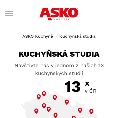
ASKO Kuchyně
|
Kuchyňská studia
KUCHYŇSKÁ STUDIA
Navštivte nás v jednom z našich 13
kuchyňských studií
13
x
v ČR